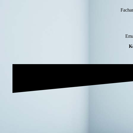
Fachar
Ema
K