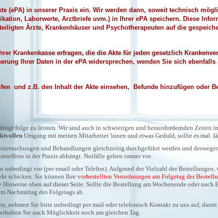
kte (ePA) in unserer Praxis ein. Wir werden dann, soweit technisch mögl
kation, Laborwerte, Arztbriefe uvm.) in Ihrer ePA speichern. Diese Info
teiligten Ärzte, Krankenhäuser und Psychotherapeuten auf die gespeich
rer Krankenkasse erfragen, die die Akte für jeden gesetzlich Krankenver
herung Ihrer Daten in der ePA widersprechen, wenden Sie sich ebenfalls 
ifen und z.B. den Inhalt der Akte einsehen, Befunde hinzufügen oder 
ingt folge zu leisten. Wir sind auch in schwierigen und herausfordernden Zeiten im
ktvollen
Umgang mit meinen Mitarbeiter 'innen und etwas Geduld, sollte es mal lä
e Untersuchungen und Behandlungen gleichzeitig durchgeführt werden und deswege
treffens in der Praxis abhängt. Notfälle gehen immer vor.
 unbedingt vor (per email oder Telefon). Aufgrund der Vielzahl der Bestellungen, 
ehr schicken. Sie können Ihre
vorbestellten
Verordnungen am Folgetag der Bestell
Hinweise oben auf dieser Seite. Sollte die Bestellung am Wochenende oder nach 
t am Nachmittag des Folgetags ab.
en, nehmen Sie bitte unbedingt per mail oder telefonisch Kontakt zu uns auf, damit
 erhalten Sie nach Möglichkeit noch am gleichen Tag.