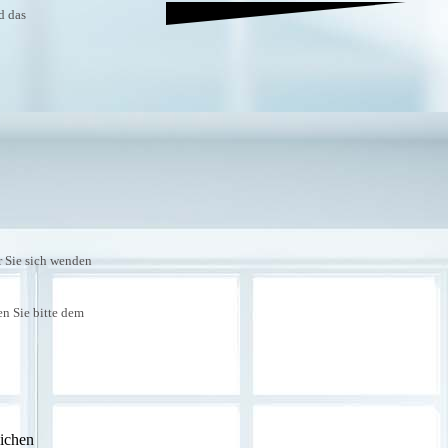
d das
r Sie sich wenden
n Sie bitte dem
lichen