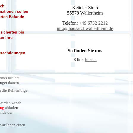
ich,
Ketteler Str. 5
rmationen sollen
55578 Wallertheim
erten Befunde
Telefon:
+49 6732 2212
info@hausarzt-wallertheim.de
sicherten bis
an Ihre
So finden Sie uns
Berechtigungen
Klick
hier ...
mer für Ihre
nger dauern.
n die Reihenfolge
werden wir ab
ung
abholen.
Ende der
 wir Ihnen einen