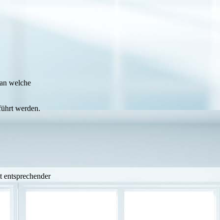
an welche
führt werden.
t entsprechender